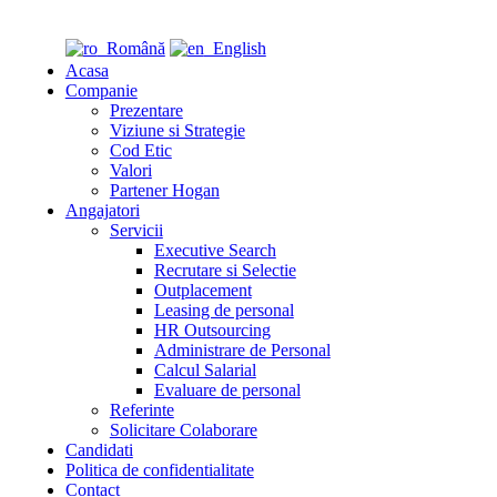
Română
English
Acasa
Companie
Prezentare
Viziune si Strategie
Cod Etic
Valori
Partener Hogan
Angajatori
Servicii
Executive Search
Recrutare si Selectie
Outplacement
Leasing de personal
HR Outsourcing
Administrare de Personal
Calcul Salarial
Evaluare de personal
Referinte
Solicitare Colaborare
Candidati
Politica de confidentialitate
Contact