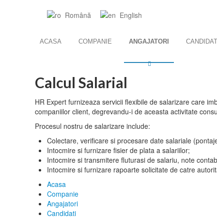
Română
English
ACASA
COMPANIE
ANGAJATORI
CANDIDAT
Calcul Salarial
HR Expert furnizeaza servicii flexibile de salarizare care imb
companiilor client, degrevandu-i de aceasta activitate consum
Procesul nostru de salarizare include:
Colectare, verificare si procesare date salariale (pontaje,
Intocmire si furnizare fisier de plata a salariilor;
Intocmire si transmitere fluturasi de salariu, note contabi
Intocmire si furnizare rapoarte solicitate de catre autorit
Acasa
Companie
Angajatori
Candidati