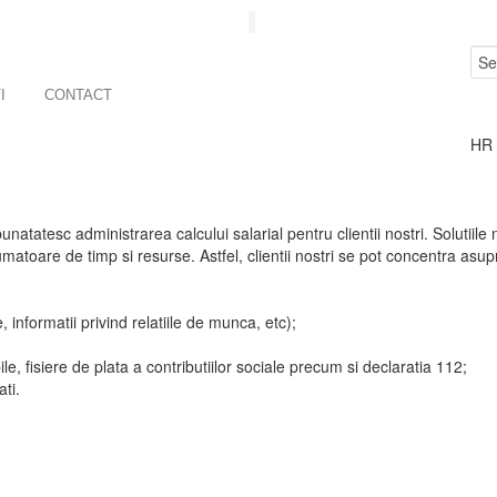
I
CONTACT
HR 
unatatesc administrarea calcului salarial pentru clientii nostri. Solutiil
atoare de timp si resurse. Astfel, clientii nostri se pot concentra asupr
 informatii privind relatiile de munca, etc);
le, fisiere de plata a contributiilor sociale precum si declaratia 112;
ati.